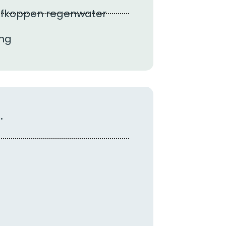
 afkoppen regenwater
ing
.