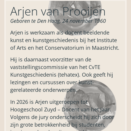
Arjen van Prooijen
Geboren te Den Haag, 24 november 1960
Arjen is werkzaam als docent beeldende
kunst en kunstgeschiedenis bij het Institute
of Arts en het Conservatorium in Maastricht.
Hij is daarnaast voorzitter van de
vaststellingscommissie van het CvTE
Kunstgeschiedenis (tehatex). Ook geeft hij
lezingen en cursussen over kunst-
gerelateerde onderwerpen.
In 2026 is Arjen uitgeroepen tot
Hoogeschool Zuyd – Docent van het Jaar.
Volgens de jury onderscheidt hij zich door
zijn grote betrokkenheid bij studenten,