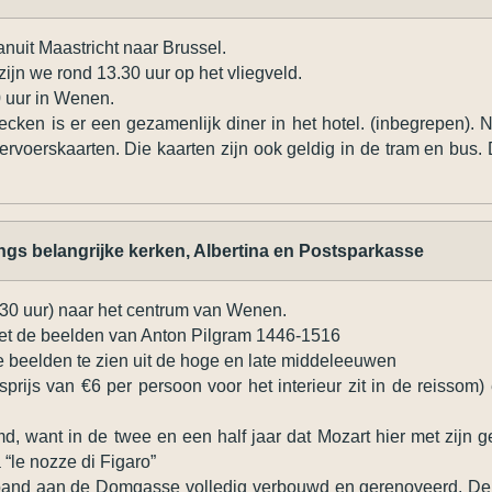
anuit Maastricht naar Brussel.
ijn we rond 13.30 uur op het vliegveld.
0 uur in Wenen.
hecken is er een gezamenlijk diner in het hotel. (inbegrepen)
rvoerskaarten. Die kaarten zijn ook geldig in de tram en bus. 
gs belangrijke kerken, Albertina en Postsparkasse
8.30 uur) naar het centrum van Wenen.
et de beelden van Anton Pilgram 1446-1516
de beelden te zien uit de hoge en late middeleeuwen
prijs van €6 per persoon voor het interieur zit in de reissom)
d, want in de twee en een half jaar dat Mozart hier met zijn
 “le nozze di Figaro”
e pand aan de Domgasse volledig verbouwd en gerenoveerd. De 