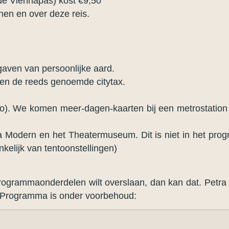
 de Viennapas) kost €9,50
nen en over deze reis.
gaven van persoonlijke aard.
 en de reeds genoemde citytax.
ro). We komen meer-dagen-kaarten bij een metrostation in
na Modern en het Theatermuseum. Dit is niet in het pr
ankelijk van tentoonstellingen)
rogrammaonderdelen wilt overslaan, dan kan dat. Petra 
et Programma is onder voorbehoud: