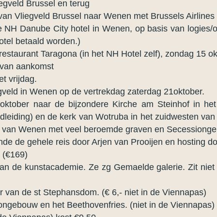
iegveld Brussel en terug
 van Vliegveld Brussel naar Wenen met Brussels Airlines
 NH Danube City hotel in Wenen, op basis van logies/ont
hotel betaald worden.)
restaurant Taragona (in het NH Hotel zelf), zondag 15 ok
g van aankomst
t vrijdag.
iegveld in Wenen op de vertrekdag zaterdag 21oktober.
oktober naar de bijzondere Kirche am Steinhof in het
dleiding) en de kerk van Wotruba in het zuidwesten van 
of van Wenen met veel beroemde graven en Secessiong
nde de gehele reis door Arjen van Prooijen en hosting d
 (€169)
an de kunstacademie. Ze zg Gemaelde galerie. Zit niet 
r van de st Stephansdom. (€ 6,- niet in de Viennapas)
ngebouw en het Beethovenfries. (niet in de Viennapas) 